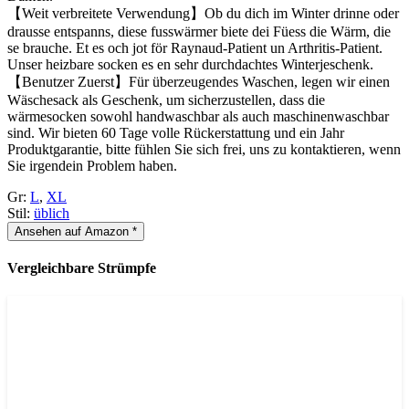
【Weit verbreitete Verwendung】Ob du dich im Winter drinne oder
drausse entspanns, diese fusswärmer biete dei Füess die Wärm, die
se brauche. Et es och jot för Raynaud-Patient un Arthritis-Patient.
Unser heizbare socken es en sehr durchdachtes Winterjeschenk.
【Benutzer Zuerst】Für überzeugendes Waschen, legen wir einen
Wäschesack als Geschenk, um sicherzustellen, dass die
wärmesocken sowohl handwaschbar als auch maschinenwaschbar
sind. Wir bieten 60 Tage volle Rückerstattung und ein Jahr
Produktgarantie, bitte fühlen Sie sich frei, uns zu kontaktieren, wenn
Sie irgendein Problem haben.
Gr:
L
,
XL
Stil:
üblich
Ansehen auf Amazon *
Vergleichbare Strümpfe