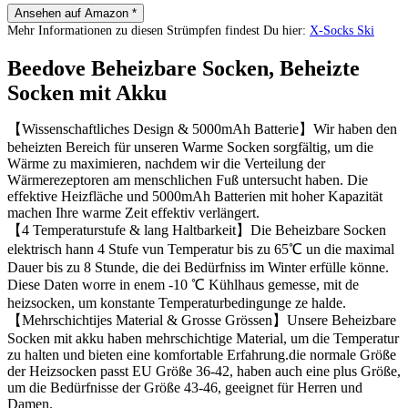
Ansehen auf Amazon *
Mehr Informationen zu diesen Strümpfen findest Du hier:
X-Socks Ski
Beedove Beheizbare Socken, Beheizte
Socken mit Akku
【Wissenschaftliches Design & 5000mAh Batterie】Wir haben den
beheizten Bereich für unseren Warme Socken sorgfältig, um die
Wärme zu maximieren, nachdem wir die Verteilung der
Wärmerezeptoren am menschlichen Fuß untersucht haben. Die
effektive Heizfläche und 5000mAh Batterien mit hoher Kapazität
machen Ihre warme Zeit effektiv verlängert.
【4 Temperaturstufe & lang Haltbarkeit】Die Beheizbare Socken
elektrisch hann 4 Stufe vun Temperatur bis zu 65℃ un die maximal
Dauer bis zu 8 Stunde, die dei Bedürfniss im Winter erfülle könne.
Diese Daten worre in enem -10 ℃ Kühlhaus gemesse, mit de
heizsocken, um konstante Temperaturbedingunge ze halde.
【Mehrschichtijes Material & Grosse Grössen】Unsere Beheizbare
Socken mit akku haben mehrschichtige Material, um die Temperatur
zu halten und bieten eine komfortable Erfahrung.die normale Größe
der Heizsocken passt EU Größe 36-42, haben auch eine plus Größe,
um die Bedürfnisse der Größe 43-46, geeignet für Herren und
Damen.