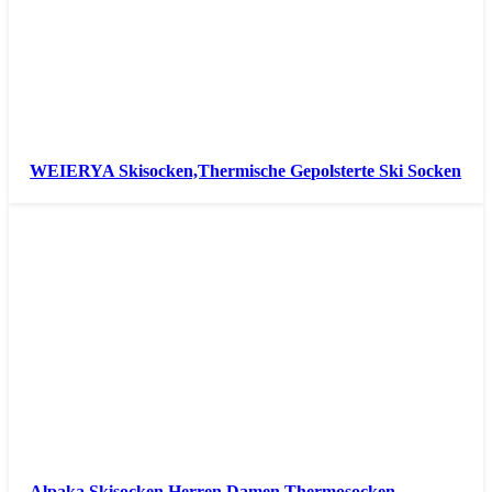
WEIERYA Skisocken,Thermische Gepolsterte Ski Socken
Alpaka Skisocken Herren Damen Thermosocken