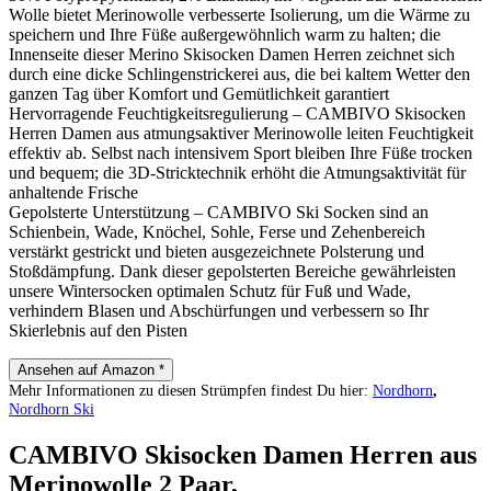
Wolle bietet Merinowolle verbesserte Isolierung, um die Wärme zu
speichern und Ihre Füße außergewöhnlich warm zu halten; die
Innenseite dieser Merino Skisocken Damen Herren zeichnet sich
durch eine dicke Schlingenstrickerei aus, die bei kaltem Wetter den
ganzen Tag über Komfort und Gemütlichkeit garantiert
Hervorragende Feuchtigkeitsregulierung – CAMBIVO Skisocken
Herren Damen aus atmungsaktiver Merinowolle leiten Feuchtigkeit
effektiv ab. Selbst nach intensivem Sport bleiben Ihre Füße trocken
und bequem; die 3D-Stricktechnik erhöht die Atmungsaktivität für
anhaltende Frische
Gepolsterte Unterstützung – CAMBIVO Ski Socken sind an
Schienbein, Wade, Knöchel, Sohle, Ferse und Zehenbereich
verstärkt gestrickt und bieten ausgezeichnete Polsterung und
Stoßdämpfung. Dank dieser gepolsterten Bereiche gewährleisten
unsere Wintersocken optimalen Schutz für Fuß und Wade,
verhindern Blasen und Abschürfungen und verbessern so Ihr
Skierlebnis auf den Pisten
Ansehen auf Amazon *
Mehr Informationen zu diesen Strümpfen findest Du hier:
Nordhorn
,
Nordhorn Ski
CAMBIVO Skisocken Damen Herren aus
Merinowolle 2 Paar,