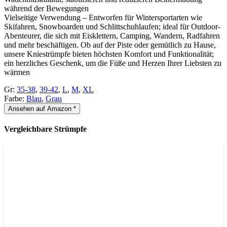
während der Bewegungen
Vielseitige Verwendung – Entworfen für Wintersportarten wie
Skifahren, Snowboarden und Schlittschuhlaufen; ideal für Outdoor-
Abenteurer, die sich mit Eisklettern, Camping, Wandern, Radfahren
und mehr beschäftigen. Ob auf der Piste oder gemütlich zu Hause,
unsere Kniestrümpfe bieten höchsten Komfort und Funktionalität;
ein herzliches Geschenk, um die Füße und Herzen Ihrer Liebsten zu
wärmen
Gr:
35-38
,
39-42
,
L
,
M
,
XL
Farbe:
Blau
,
Grau
Ansehen auf Amazon *
Vergleichbare Strümpfe