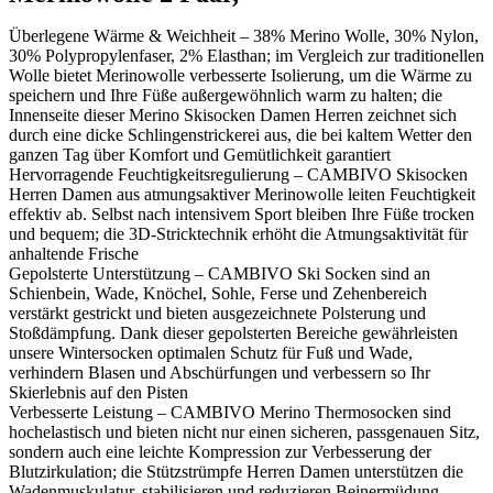
Überlegene Wärme & Weichheit – 38% Merino Wolle, 30% Nylon,
30% Polypropylenfaser, 2% Elasthan; im Vergleich zur traditionellen
Wolle bietet Merinowolle verbesserte Isolierung, um die Wärme zu
speichern und Ihre Füße außergewöhnlich warm zu halten; die
Innenseite dieser Merino Skisocken Damen Herren zeichnet sich
durch eine dicke Schlingenstrickerei aus, die bei kaltem Wetter den
ganzen Tag über Komfort und Gemütlichkeit garantiert
Hervorragende Feuchtigkeitsregulierung – CAMBIVO Skisocken
Herren Damen aus atmungsaktiver Merinowolle leiten Feuchtigkeit
effektiv ab. Selbst nach intensivem Sport bleiben Ihre Füße trocken
und bequem; die 3D-Stricktechnik erhöht die Atmungsaktivität für
anhaltende Frische
Gepolsterte Unterstützung – CAMBIVO Ski Socken sind an
Schienbein, Wade, Knöchel, Sohle, Ferse und Zehenbereich
verstärkt gestrickt und bieten ausgezeichnete Polsterung und
Stoßdämpfung. Dank dieser gepolsterten Bereiche gewährleisten
unsere Wintersocken optimalen Schutz für Fuß und Wade,
verhindern Blasen und Abschürfungen und verbessern so Ihr
Skierlebnis auf den Pisten
Verbesserte Leistung – CAMBIVO Merino Thermosocken sind
hochelastisch und bieten nicht nur einen sicheren, passgenauen Sitz,
sondern auch eine leichte Kompression zur Verbesserung der
Blutzirkulation; die Stützstrümpfe Herren Damen unterstützen die
Wadenmuskulatur, stabilisieren und reduzieren Beinermüdung