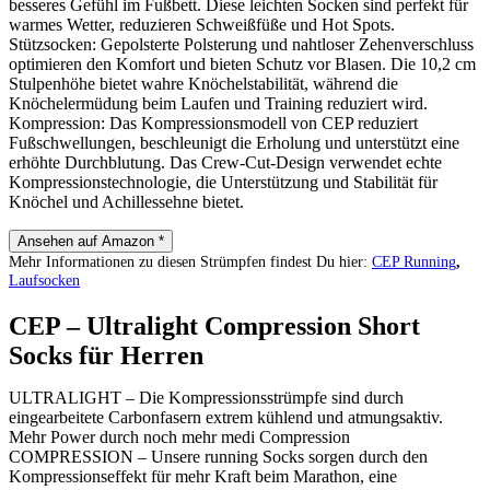
besseres Gefühl im Fußbett. Diese leichten Socken sind perfekt für
warmes Wetter, reduzieren Schweißfüße und Hot Spots.
Stützsocken: Gepolsterte Polsterung und nahtloser Zehenverschluss
optimieren den Komfort und bieten Schutz vor Blasen. Die 10,2 cm
Stulpenhöhe bietet wahre Knöchelstabilität, während die
Knöchelermüdung beim Laufen und Training reduziert wird.
Kompression: Das Kompressionsmodell von CEP reduziert
Fußschwellungen, beschleunigt die Erholung und unterstützt eine
erhöhte Durchblutung. Das Crew-Cut-Design verwendet echte
Kompressionstechnologie, die Unterstützung und Stabilität für
Knöchel und Achillessehne bietet.
Ansehen auf Amazon *
Mehr Informationen zu diesen Strümpfen findest Du hier:
CEP Running
,
Laufsocken
CEP – Ultralight Compression Short
Socks für Herren
ULTRALIGHT – Die Kompressionsstrümpfe sind durch
eingearbeitete Carbonfasern extrem kühlend und atmungsaktiv.
Mehr Power durch noch mehr medi Compression
COMPRESSION – Unsere running Socks sorgen durch den
Kompressionseffekt für mehr Kraft beim Marathon, eine