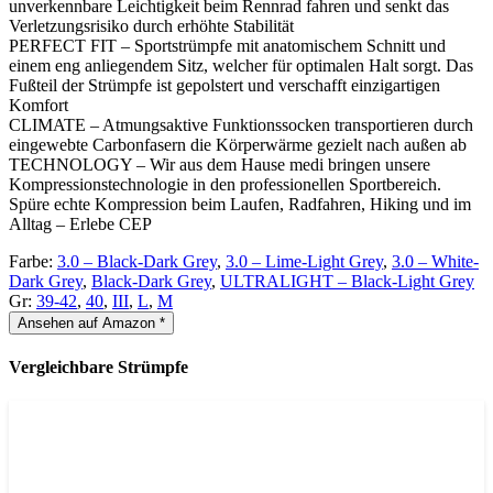
unverkennbare Leichtigkeit beim Rennrad fahren und senkt das
Verletzungsrisiko durch erhöhte Stabilität
PERFECT FIT – Sportstrümpfe mit anatomischem Schnitt und
einem eng anliegendem Sitz, welcher für optimalen Halt sorgt. Das
Fußteil der Strümpfe ist gepolstert und verschafft einzigartigen
Komfort
CLIMATE – Atmungsaktive Funktionssocken transportieren durch
eingewebte Carbonfasern die Körperwärme gezielt nach außen ab
TECHNOLOGY – Wir aus dem Hause medi bringen unsere
Kompressionstechnologie in den professionellen Sportbereich.
Spüre echte Kompression beim Laufen, Radfahren, Hiking und im
Alltag – Erlebe CEP
Farbe:
3.0 – Black-Dark Grey
,
3.0 – Lime-Light Grey
,
3.0 – White-
Dark Grey
,
Black-Dark Grey
,
ULTRALIGHT – Black-Light Grey
Gr:
39-42
,
40
,
III
,
L
,
M
Ansehen auf Amazon *
Vergleichbare Strümpfe