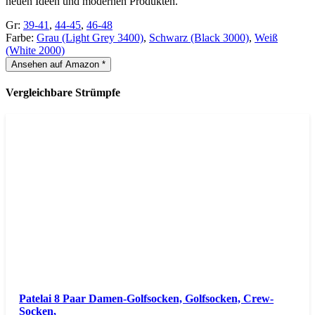
neuen Ideen und modernen Produkten.
Gr:
39-41
,
44-45
,
46-48
Farbe:
Grau (Light Grey 3400)
,
Schwarz (Black 3000)
,
Weiß
(White 2000)
Ansehen auf Amazon *
Vergleichbare Strümpfe
Patelai 8 Paar Damen-Golfsocken, Golfsocken, Crew-
Socken,