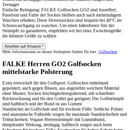
Teenager
Einfache Reinigung: FALKE Golfsocken GO2 sind fusselfrei;
Passform und Farbe der Socken bleiben auch nach mehrmaligem
Waschen erhalten; Diese Herrensocken sind bequem bei 40°C im
Schonwaschgang zu waschen. Um einen faltenfreien Sitz der
Strümpfe zu garantieren, empfehlen wir bei einer Zwischengröße
die kleinere Größe zu wählen
Ansehen auf Amazon *
Mehr Informationen zu diesen Strümpfen findest Du hier:
Golfsocken
FALKE Herren GO2 Golfsocken
mittelstarke Polsterung
Extra entwickelt für den Golfsport: Golfsocken mittelstark
gepolstert, auch gegen Blasen, aus angenehm weichem Material
ohne Muster; Socken feuchtigkeitsregulierend, mit schnellster
Rücktrocknung und für den Golfer gut geeignet; Die Golfstrümpfe
sind halbhoch und der Bund ist aus Gummi
Standsicher im Golfschuh und für trockene Füße: Seitliche Polster
und anatomische Fußsohle sorgen für maximale Standsicherheit und
Trittsicherheit; Vegane Herrenstrümpfe mit Gummibund,
dämpfender Wirkung, dreilagig, halbhoch sorgen auch beim
Schwitzen für trockene Füße; Sportsocken für hohen Schutz beim