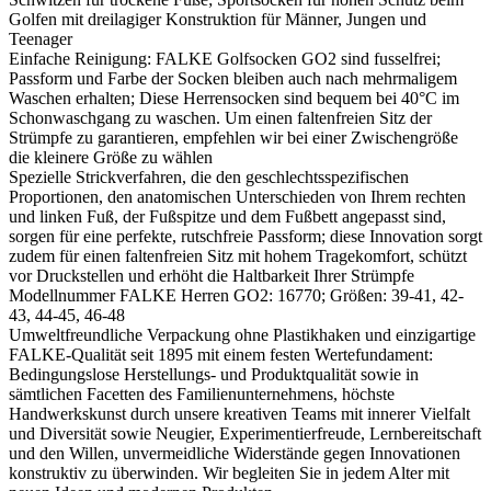
Golfen mit dreilagiger Konstruktion für Männer, Jungen und
Teenager
Einfache Reinigung: FALKE Golfsocken GO2 sind fusselfrei;
Passform und Farbe der Socken bleiben auch nach mehrmaligem
Waschen erhalten; Diese Herrensocken sind bequem bei 40°C im
Schonwaschgang zu waschen. Um einen faltenfreien Sitz der
Strümpfe zu garantieren, empfehlen wir bei einer Zwischengröße
die kleinere Größe zu wählen
Spezielle Strickverfahren, die den geschlechtsspezifischen
Proportionen, den anatomischen Unterschieden von Ihrem rechten
und linken Fuß, der Fußspitze und dem Fußbett angepasst sind,
sorgen für eine perfekte, rutschfreie Passform; diese Innovation sorgt
zudem für einen faltenfreien Sitz mit hohem Tragekomfort, schützt
vor Druckstellen und erhöht die Haltbarkeit Ihrer Strümpfe
Modellnummer FALKE Herren GO2: 16770; Größen: 39-41, 42-
43, 44-45, 46-48
Umweltfreundliche Verpackung ohne Plastikhaken und einzigartige
FALKE-Qualität seit 1895 mit einem festen Wertefundament:
Bedingungslose Herstellungs- und Produktqualität sowie in
sämtlichen Facetten des Familienunternehmens, höchste
Handwerkskunst durch unsere kreativen Teams mit innerer Vielfalt
und Diversität sowie Neugier, Experimentierfreude, Lernbereitschaft
und den Willen, unvermeidliche Widerstände gegen Innovationen
konstruktiv zu überwinden. Wir begleiten Sie in jedem Alter mit