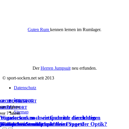
Guten Rum
kennen lernen im Rumlager.
Der
Herren Jumpsuit
neu erfunden.
© sport-socken.net seit 2013
Datenschutz
Impressum
OUTDOOR
SPORT
,
YOGA
,
SPORT
vor 7 Jahren
vor 7 Jahren
SPORT
GOLF
,
SPORT
Sitemap
vor 7 Jahren
vor 7 Jahren
Wandersocken – wie finde ich die richtigen
Yogasocken noch entspannter durch den
Wandersocken für mich?
Kompressionsstrümpfe beim Sport?
Golfsocken – nicht nur eine Frage der Optik?
passenden Strumpf.