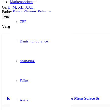
Markensocken
Gr:
L
,
M
,
XL
,
XXL
Farbe:
Samba Orange
,
Schwarz
Ansehen auf Amazon *
CEP
Vergleichbare Strümpfe
Danish Endurance
SealSkinz
Falke
Icebreaker Herren Mens Solace SS Polo Mens Solace Ss
Asics