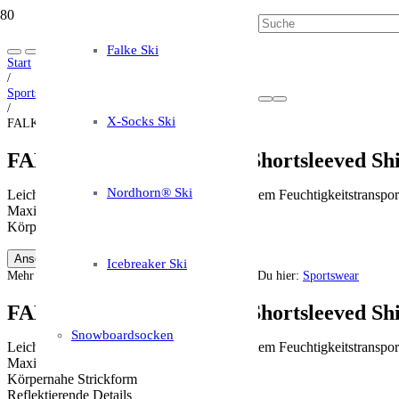
Falke Ski
Start
/
Sportswear
/
X-Socks Ski
FALKE Herren Laufshirt Shortsleeved Shirt Men
FALKE Herren Laufshirt Shortsleeved Sh
Nordhorn® Ski
Leichtes, sehr weiches Kurzarmshirt mit bestem Feuchtigkeitstranspor
Maximaler Tragekomfort
Körpernahe Strickform
Ansehen auf Amazon *
Icebreaker Ski
Mehr Informationen zu diesen Strümpfen findest Du hier:
Sportswear
FALKE Herren Laufshirt Shortsleeved Sh
Snowboardsocken
Leichtes, sehr weiches Kurzarmshirt mit bestem Feuchtigkeitstranspor
Maximaler Tragekomfort
Körpernahe Strickform
Reflektierende Details