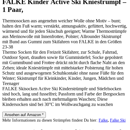
FALKE Kinder Active Ski Kniestrumpf –
1 Paar,
Thermosocken aus angenehm weicher Wolle ohne Motiv – bunt;
halten den Fuß warm; verstärkt, atmungsaktiv, gefüttert, hochwertig,
wärmend und für jeden Skischuh geeignet; Warme Thermostrümpfe
aus Merinowolle mit Innenfrottee, Polster; Allrounder Skistrumpf
mit Bund aus Gummi zum Skifahren von FALKE in den Größen
23-38
Thermo Socken für den Freizeit Skifahrer, zur Schule, Fahrrad,
Outdoor Sport, draußen sowie für Gummistiefel; Socke gepolstert
mit Gummibund und Frottee drückt nicht durch flache Naht an den
Zehen; ideale Kniestrümpfe mit mittelstarker Polsterung für hohen
Schutz und ausgewogenen Schuhkontakt ohne nasse Füße für den
Winter; Skistrumpf für Kleinkinder, Kinder, Jungen, Mädchen und
Teenager
FALKE Skisocken Active Ski Kinderstrümpfe und Stiefelsocken
sind hoch, lang und fusselfrei; Passform und Farbe der Bergsocken
bleiben erhalten auch nach mehrmaligem Waschen; Diese
Kindersocken sind bei 30°C im Wollwaschgang zu waschen
Ansehen auf Amazon *
Mehr Informationen zu diesen Strümpfen findest Du hier:
Falke
,
Falke Ski