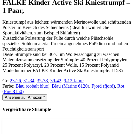
FALKE Kinder Active Ski Kniestrumpf –
1 Paar,
Kniestrumpf aus leichter, wärmenden Merinowolle und schützenden
Polster im Bereich des Schienbeins (Ideal für winterliche
Sportaktivitäten, zum Beispiel Skifahren)
Zusätzliche Polsterung der Füße durch weiche Plüschsohle,
spezielles Sohlenmaterial für ein angenehmes Fußklima und hohen
Feuchtigkeitstransport
Diese Strümpfe sind bei 30°C im Wollwaschgang zu waschen
Materialzusammensetzung der Strümpfe: 40 Prozent Polypropylen,
25 Prozent Polyacryl, 20 Prozent Wolle, 15 Prozent Polyamid
Modellnummer FALKE Kinder Active SkiKniestrümpfe: 11535
Gr:
23-26
,
31-34
,
35-38
,
39-42
,
9-12 Jahre
Farbe:
Blau (cobalt blue)
,
Blau (Marine 6120)
,
Fjord (fjord)
,
Rot
(Fire 8150)
Ansehen auf Amazon *
Vergleichbare Strümpfe