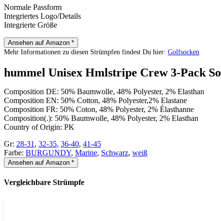
Normale Passform
Integriertes Logo/Details
Integrierte Größe
Ansehen auf Amazon *
Mehr Informationen zu diesen Strümpfen findest Du hier:
Golfsocken
hummel Unisex Hmlstripe Crew 3-Pack So
Composition DE: 50% Baumwolle, 48% Polyester, 2% Elasthan
Composition EN: 50% Cotton, 48% Polyester,2% Elastane
Composition FR: 50% Coton, 48% Polyester, 2% Élasthanne
Composition(.): 50% Baumwolle, 48% Polyester, 2% Elasthan
Country of Origin: PK
Gr:
28-31
,
32-35
,
36-40
,
41-45
Farbe:
BURGUNDY
,
Marine
,
Schwarz
,
weiß
Ansehen auf Amazon *
Vergleichbare Strümpfe