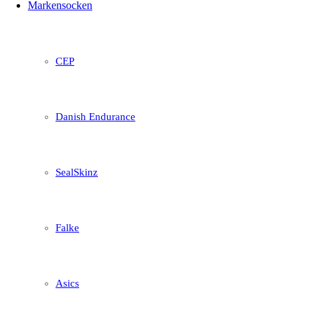
Markensocken
CEP
Danish Endurance
SealSkinz
Falke
Asics