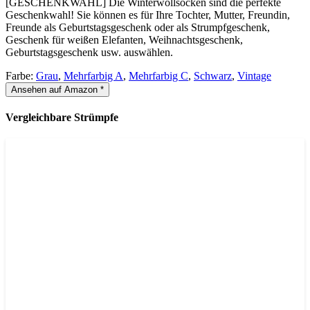
[GESCHENKWAHL] Die Winterwollsocken sind die perfekte
Geschenkwahl! Sie können es für Ihre Tochter, Mutter, Freundin,
Freunde als Geburtstagsgeschenk oder als Strumpfgeschenk,
Geschenk für weißen Elefanten, Weihnachtsgeschenk,
Geburtstagsgeschenk usw. auswählen.
Farbe:
Grau
,
Mehrfarbig A
,
Mehrfarbig C
,
Schwarz
,
Vintage
Ansehen auf Amazon *
Vergleichbare Strümpfe