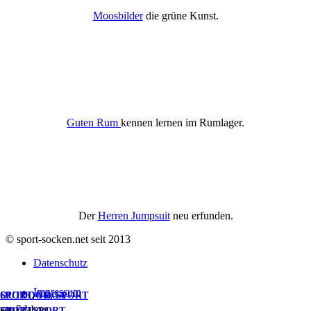
Moosbilder
die grüne Kunst.
Guten Rum
kennen lernen im Rumlager.
Der
Herren Jumpsuit
neu erfunden.
© sport-socken.net seit 2013
Datenschutz
Impressum
OUTDOOR
SPORT
,
YOGA
,
SPORT
vor 7 Jahren
vor 7 Jahren
SPORT
GOLF
,
SPORT