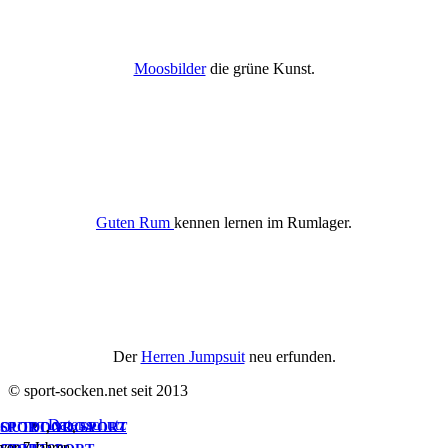
Moosbilder
die grüne Kunst.
Guten Rum
kennen lernen im Rumlager.
Der
Herren Jumpsuit
neu erfunden.
© sport-socken.net seit 2013
Datenschutz
OUTDOOR
SPORT
,
YOGA
,
SPORT
vor 7 Jahren
vor 7 Jahren