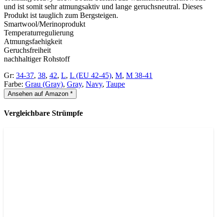
und ist somit sehr atmungsaktiv und lange geruchsneutral. Dieses
Produkt ist tauglich zum Bergsteigen.
Smartwool/Merinoprodukt
Temperaturregulierung
Atmungsfaehigkeit
Geruchsfreiheit
nachhaltiger Rohstoff
Gr:
34-37
,
38
,
42
,
L
,
L (EU 42-45)
,
M
,
M 38-41
Farbe:
Grau (Gray)
,
Gray
,
Navy
,
Taupe
Ansehen auf Amazon *
Vergleichbare Strümpfe