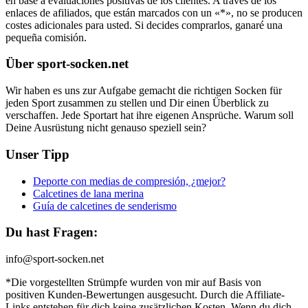
en base a evaluaciones positivas de los clientes. A través de los
enlaces de afiliados, que están marcados con un «*», no se producen
costes adicionales para usted. Si decides comprarlos, ganaré una
pequeña comisión.
Über sport-socken.net
Wir haben es uns zur Aufgabe gemacht die richtigen Socken für
jeden Sport zusammen zu stellen und Dir einen Überblick zu
verschaffen. Jede Sportart hat ihre eigenen Ansprüche. Warum soll
Deine Ausrüstung nicht genauso speziell sein?
Unser Tipp
Deporte con medias de compresión, ¿mejor?
Calcetines de lana merina
Guía de calcetines de senderismo
Du hast Fragen:
info@sport-socken.net
*Die vorgestellten Strümpfe wurden von mir auf Basis von
positiven Kunden-Bewertungen ausgesucht. Durch die Affiliate-
Links entstehen für dich keine zusätzlichen Kosten. Wenn du dich