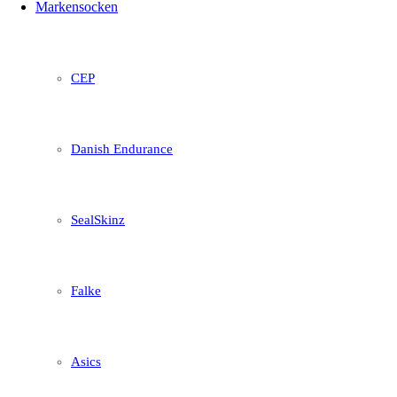
Markensocken
CEP
Danish Endurance
SealSkinz
Falke
Asics