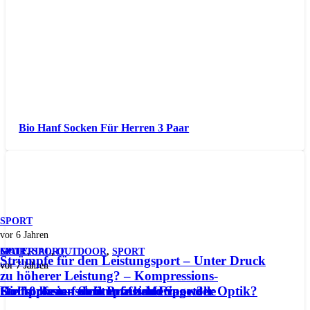
Bio Hanf Socken Für Herren 3 Paar
SPORT
vor 6 Jahren
SPORT
GOLF
MATERIAL
,
SPORT
,
OUTDOOR
,
SPORT
Strümpfe für den Leistungsport – Unter Druck
vor 7 Jahren
vor 7 Jahren
vor 7 Jahren
zu höherer Leistung? – Kompressions-
Kompressionsstrümpfe beim Sport?
Golfsocken – nicht nur eine Frage der Optik?
Die 10 besten Socken aus Merinowolle
Strümpfe auf dem Prüfstand