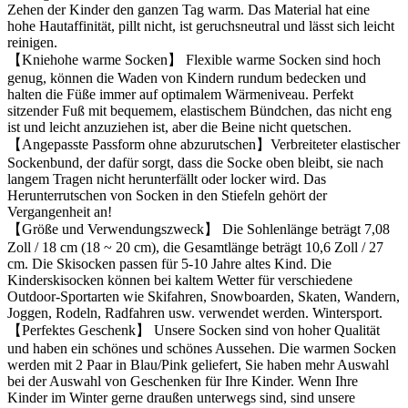
Zehen der Kinder den ganzen Tag warm. Das Material hat eine
hohe Hautaffinität, pillt nicht, ist geruchsneutral und lässt sich leicht
reinigen.
【Kniehohe warme Socken】 Flexible warme Socken sind hoch
genug, können die Waden von Kindern rundum bedecken und
halten die Füße immer auf optimalem Wärmeniveau. Perfekt
sitzender Fuß mit bequemem, elastischem Bündchen, das nicht eng
ist und leicht anzuziehen ist, aber die Beine nicht quetschen.
【Angepasste Passform ohne abzurutschen】Verbreiteter elastischer
Sockenbund, der dafür sorgt, dass die Socke oben bleibt, sie nach
langem Tragen nicht herunterfällt oder locker wird. Das
Herunterrutschen von Socken in den Stiefeln gehört der
Vergangenheit an!
【Größe und Verwendungszweck】 Die Sohlenlänge beträgt 7,08
Zoll / 18 cm (18 ~ 20 cm), die Gesamtlänge beträgt 10,6 Zoll / 27
cm. Die Skisocken passen für 5-10 Jahre altes Kind. Die
Kinderskisocken können bei kaltem Wetter für verschiedene
Outdoor-Sportarten wie Skifahren, Snowboarden, Skaten, Wandern,
Joggen, Rodeln, Radfahren usw. verwendet werden. Wintersport.
【Perfektes Geschenk】 Unsere Socken sind von hoher Qualität
und haben ein schönes und schönes Aussehen. Die warmen Socken
werden mit 2 Paar in Blau/Pink geliefert, Sie haben mehr Auswahl
bei der Auswahl von Geschenken für Ihre Kinder. Wenn Ihre
Kinder im Winter gerne draußen unterwegs sind, sind unsere