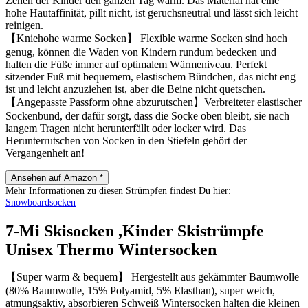
Zehen der Kinder den ganzen Tag warm. Das Material hat eine
hohe Hautaffinität, pillt nicht, ist geruchsneutral und lässt sich leicht
reinigen.
【Kniehohe warme Socken】 Flexible warme Socken sind hoch
genug, können die Waden von Kindern rundum bedecken und
halten die Füße immer auf optimalem Wärmeniveau. Perfekt
sitzender Fuß mit bequemem, elastischem Bündchen, das nicht eng
ist und leicht anzuziehen ist, aber die Beine nicht quetschen.
【Angepasste Passform ohne abzurutschen】Verbreiteter elastischer
Sockenbund, der dafür sorgt, dass die Socke oben bleibt, sie nach
langem Tragen nicht herunterfällt oder locker wird. Das
Herunterrutschen von Socken in den Stiefeln gehört der
Vergangenheit an!
Ansehen auf Amazon *
Mehr Informationen zu diesen Strümpfen findest Du hier:
Snowboardsocken
7-Mi Skisocken ,Kinder Skistrümpfe
Unisex Thermo Wintersocken
【Super warm & bequem】 Hergestellt aus gekämmter Baumwolle
(80% Baumwolle, 15% Polyamid, 5% Elasthan), super weich,
atmungsaktiv, absorbieren Schweiß Wintersocken halten die kleinen