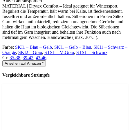
Außen abtransportiert.
MATERIAL | Drytex Comfort – Ideal geeignet für Wintersport.
Reguliert die Temperatur, hält warm bei Kälte, ist fleckenresistent,
fusselfrei und außerordentlich haltbar. Silberionen im Prolen Siltex
Garn wirken antibakteriell, reduzieren unangenehme Gerüche und
halten die Haut im biologischen Gleichgewicht. Die Silberionen
sind tief im Garn integriert und behalten ihre Funktion auch nach
mehrmaligem Waschen. Handwäsche ( max. 30°C ).
Farbe:
SKI1 – Blau – Gelb
,
SKI1 – Gelb – Blau
,
SKI1 – Schwarz –
Orange
,
SKI2 – Grau
,
STS1 – M.Grau
,
STS1 – Schwarz
Gr:
35-38
,
39-42
,
43-46
Ansehen auf Amazon *
Vergleichbare Strümpfe