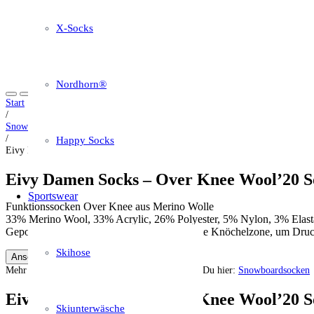
X-Socks
Nordhorn®
Start
/
Snowboardsocken
/
Happy Socks
Eivy Damen Socks – Over Knee Wool’20 Socken
Eivy Damen Socks – Over Knee Wool’20 
Sportswear
Funktionssocken Over Knee aus Merino Wolle
33% Merino Wool, 33% Acrylic, 26% Polyester, 5% Nylon, 3% Elas
Gepolstertes Fußbett und zusätzlich verstärkte Knöchelzone, um Dru
Skihose
Ansehen auf Amazon *
Mehr Informationen zu diesen Strümpfen findest Du hier:
Snowboardsocken
Eivy Damen Socks – Over Knee Wool’20 
Skiunterwäsche