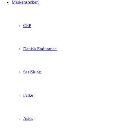
Markensocken
CEP
Danish Endurance
SealSkinz
Falke
Asics