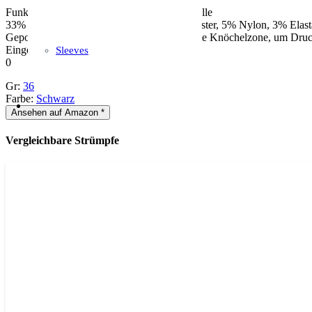
Funktionssocken Over Knee aus Merino Wolle
33% Merino Wool, 33% Acrylic, 26% Polyester, 5% Nylon, 3% Elas
Gepolstertes Fußbett und zusätzlich verstärkte Knöchelzone, um Dru
Eingewebtes Eivy Logo
Sleeves
0
Gr:
36
Farbe:
Schwarz
Ansehen auf Amazon *
Vergleichbare Strümpfe