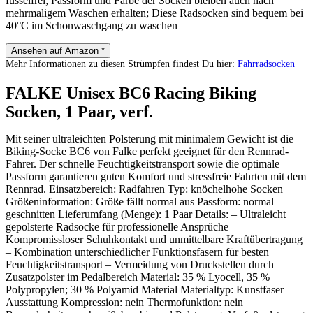
fusselfrei; Passform und Farbe der Socken bleiben auch nach
mehrmaligem Waschen erhalten; Diese Radsocken sind bequem bei
40°C im Schonwaschgang zu waschen
Ansehen auf Amazon *
Mehr Informationen zu diesen Strümpfen findest Du hier:
Fahrradsocken
FALKE Unisex BC6 Racing Biking
Socken, 1 Paar, verf.
Mit seiner ultraleichten Polsterung mit minimalem Gewicht ist die
Biking-Socke BC6 von Falke perfekt geeignet für den Rennrad-
Fahrer. Der schnelle Feuchtigkeitstransport sowie die optimale
Passform garantieren guten Komfort und stressfreie Fahrten mit dem
Rennrad. Einsatzbereich: Radfahren Typ: knöchelhohe Socken
Größeninformation: Größe fällt normal aus Passform: normal
geschnitten Lieferumfang (Menge): 1 Paar Details: – Ultraleicht
gepolsterte Radsocke für professionelle Ansprüche –
Kompromissloser Schuhkontakt und unmittelbare Kraftübertragung
– Kombination unterschiedlicher Funktionsfasern für besten
Feuchtigkeitstransport – Vermeidung von Druckstellen durch
Zusatzpolster im Pedalbereich Material: 35 % Lyocell, 35 %
Polypropylen; 30 % Polyamid Material Materialtyp: Kunstfaser
Ausstattung Kompression: nein Thermofunktion: nein