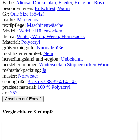
Farbe:
Altrosa
,
Dunkelblau
,
Flieder
,
Hellgrau
,
Rosa
besonderheiten:
Rutschfest, Warm
Gr:
One Size (35-42)
marke:
Markenlos
textilpflege:
Maschinenwäsche
Modell:
Weiche Hüttensocken
thema:
Winter, Warm, Weich, Homesocks
Material:
Polyacryl
größenkategorie:
Normalgröße
modifizierter artikel:
Nein
herstellungsland und -region:
Unbekannt
herstellernummer:
Wintersocken Stoppersocken Warm
mehrstückpackung:
Ja
muster:
Norweger
schuhgröße:
35 36 37 38 39 40 41 42
präzises material:
100 % Polyacryl
art:
353
Ansehen auf Ebay *
Vergleichbare Strümpfe