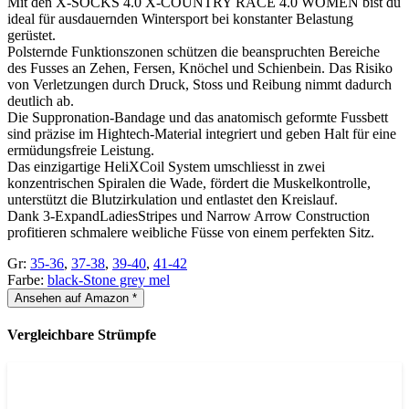
Mit den X-SOCKS 4.0 X-COUNTRY RACE 4.0 WOMEN bist du
ideal für ausdauernden Wintersport bei konstanter Belastung
gerüstet.
Polsternde Funktionszonen schützen die beanspruchten Bereiche
des Fusses an Zehen, Fersen, Knöchel und Schienbein. Das Risiko
von Verletzungen durch Druck, Stoss und Reibung nimmt dadurch
deutlich ab.
Die Suppronation-Bandage und das anatomisch geformte Fussbett
sind präzise im Hightech-Material integriert und geben Halt für eine
ermüdungsfreie Leistung.
Das einzigartige HeliXCoil System umschliesst in zwei
konzentrischen Spiralen die Wade, fördert die Muskelkontrolle,
unterstützt die Blutzirkulation und entlastet den Kreislauf.
Dank 3-ExpandLadiesStripes und Narrow Arrow Construction
profitieren schmalere weibliche Füsse von einem perfekten Sitz.
Gr:
35-36
,
37-38
,
39-40
,
41-42
Farbe:
black-Stone grey mel
Ansehen auf Amazon *
Vergleichbare Strümpfe