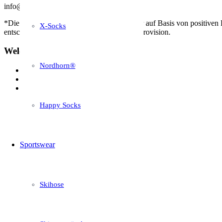
info@sport-socken.net
*Die vorgestellten Strümpfe wurden von mir auf Basis von positiven
X-Socks
entscheidest verdiene ich daran eine kleine Provision.
Welche Wolle?
Nordhorn®
Merinowolle
Hanfwolle
Alpakawolle
Happy Socks
Sportswear
Skihose