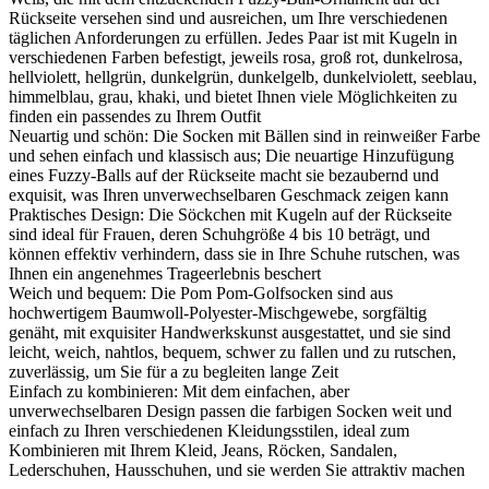
Rückseite versehen sind und ausreichen, um Ihre verschiedenen
täglichen Anforderungen zu erfüllen. Jedes Paar ist mit Kugeln in
verschiedenen Farben befestigt, jeweils rosa, groß rot, dunkelrosa,
hellviolett, hellgrün, dunkelgrün, dunkelgelb, dunkelviolett, seeblau,
himmelblau, grau, khaki, und bietet Ihnen viele Möglichkeiten zu
finden ein passendes zu Ihrem Outfit
Neuartig und schön: Die Socken mit Bällen sind in reinweißer Farbe
und sehen einfach und klassisch aus; Die neuartige Hinzufügung
eines Fuzzy-Balls auf der Rückseite macht sie bezaubernd und
exquisit, was Ihren unverwechselbaren Geschmack zeigen kann
Praktisches Design: Die Söckchen mit Kugeln auf der Rückseite
sind ideal für Frauen, deren Schuhgröße 4 bis 10 beträgt, und
können effektiv verhindern, dass sie in Ihre Schuhe rutschen, was
Ihnen ein angenehmes Trageerlebnis beschert
Weich und bequem: Die Pom Pom-Golfsocken sind aus
hochwertigem Baumwoll-Polyester-Mischgewebe, sorgfältig
genäht, mit exquisiter Handwerkskunst ausgestattet, und sie sind
leicht, weich, nahtlos, bequem, schwer zu fallen und zu rutschen,
zuverlässig, um Sie für a zu begleiten lange Zeit
Einfach zu kombinieren: Mit dem einfachen, aber
unverwechselbaren Design passen die farbigen Socken weit und
einfach zu Ihren verschiedenen Kleidungsstilen, ideal zum
Kombinieren mit Ihrem Kleid, Jeans, Röcken, Sandalen,
Lederschuhen, Hausschuhen, und sie werden Sie attraktiv machen