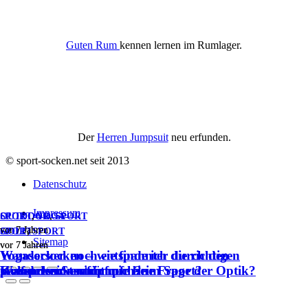
Guten Rum
kennen lernen im Rumlager.
Der
Herren Jumpsuit
neu erfunden.
© sport-socken.net seit 2013
Datenschutz
Impressum
OUTDOOR
SPORT
,
YOGA
,
SPORT
vor 7 Jahren
vor 7 Jahren
SPORT
GOLF
,
SPORT
Sitemap
vor 7 Jahren
vor 7 Jahren
Wandersocken – wie finde ich die richtigen
Yogasocken noch entspannter durch den
Wandersocken für mich?
Kompressionsstrümpfe beim Sport?
Golfsocken – nicht nur eine Frage der Optik?
passenden Strumpf.