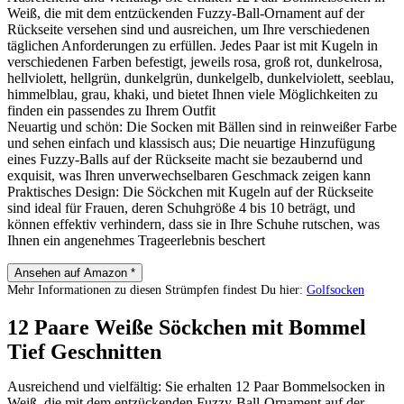
Weiß, die mit dem entzückenden Fuzzy-Ball-Ornament auf der
Rückseite versehen sind und ausreichen, um Ihre verschiedenen
täglichen Anforderungen zu erfüllen. Jedes Paar ist mit Kugeln in
verschiedenen Farben befestigt, jeweils rosa, groß rot, dunkelrosa,
hellviolett, hellgrün, dunkelgrün, dunkelgelb, dunkelviolett, seeblau,
himmelblau, grau, khaki, und bietet Ihnen viele Möglichkeiten zu
finden ein passendes zu Ihrem Outfit
Neuartig und schön: Die Socken mit Bällen sind in reinweißer Farbe
und sehen einfach und klassisch aus; Die neuartige Hinzufügung
eines Fuzzy-Balls auf der Rückseite macht sie bezaubernd und
exquisit, was Ihren unverwechselbaren Geschmack zeigen kann
Praktisches Design: Die Söckchen mit Kugeln auf der Rückseite
sind ideal für Frauen, deren Schuhgröße 4 bis 10 beträgt, und
können effektiv verhindern, dass sie in Ihre Schuhe rutschen, was
Ihnen ein angenehmes Trageerlebnis beschert
Ansehen auf Amazon *
Mehr Informationen zu diesen Strümpfen findest Du hier:
Golfsocken
12 Paare Weiße Söckchen mit Bommel
Tief Geschnitten
Ausreichend und vielfältig: Sie erhalten 12 Paar Bommelsocken in
Weiß, die mit dem entzückenden Fuzzy-Ball-Ornament auf der