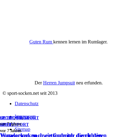
Guten Rum
kennen lernen im Rumlager.
Der
Herren Jumpsuit
neu erfunden.
© sport-socken.net seit 2013
Datenschutz
Impressum
OUTDOOR
SPORT
,
YOGA
,
SPORT
vor 7 Jahren
vor 7 Jahren
SPORT
GOLF
,
SPORT
Sitemap
vor 7 Jahren
vor 7 Jahren
Wandersocken – wie finde ich die richtigen
Yogasocken noch entspannter durch den