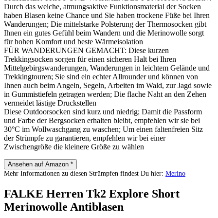
Durch das weiche, atmungsaktive Funktionsmaterial der Socken
haben Blasen keine Chance und Sie haben trockene Füße bei Ihren
Wanderungen; Die mittelstarke Polsterung der Thermosocken gibt
Ihnen ein gutes Gefühl beim Wandern und die Merinowolle sorgt
für hohen Komfort und beste Wärmeisolation
FÜR WANDERUNGEN GEMACHT: Diese kurzen
Trekkingsocken sorgen für einen sicheren Halt bei Ihren
Mittelgebirgswanderungen, Wanderungen in leichtem Gelände und
Trekkingtouren; Sie sind ein echter Allrounder und können von
Ihnen auch beim Angeln, Segeln, Arbeiten im Wald, zur Jagd sowie
in Gummistiefeln getragen werden; Die flache Naht an den Zehen
vermeidet lästige Druckstellen
Diese Outdoorsocken sind kurz und niedrig; Damit die Passform
und Farbe der Bergsocken erhalten bleibt, empfehlen wir sie bei
30°C im Wollwaschgang zu waschen; Um einen faltenfreien Sitz
der Strümpfe zu garantieren, empfehlen wir bei einer
Zwischengröße die kleinere Größe zu wählen
Ansehen auf Amazon *
Mehr Informationen zu diesen Strümpfen findest Du hier:
Merino
FALKE Herren Tk2 Explore Short
Merinowolle Antiblasen