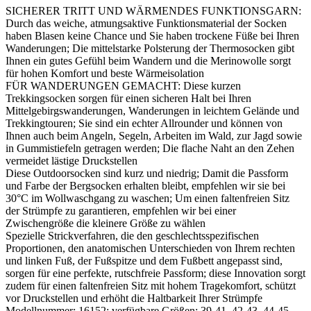
SICHERER TRITT UND WÄRMENDES FUNKTIONSGARN:
Durch das weiche, atmungsaktive Funktionsmaterial der Socken
haben Blasen keine Chance und Sie haben trockene Füße bei Ihren
Wanderungen; Die mittelstarke Polsterung der Thermosocken gibt
Ihnen ein gutes Gefühl beim Wandern und die Merinowolle sorgt
für hohen Komfort und beste Wärmeisolation
FÜR WANDERUNGEN GEMACHT: Diese kurzen
Trekkingsocken sorgen für einen sicheren Halt bei Ihren
Mittelgebirgswanderungen, Wanderungen in leichtem Gelände und
Trekkingtouren; Sie sind ein echter Allrounder und können von
Ihnen auch beim Angeln, Segeln, Arbeiten im Wald, zur Jagd sowie
in Gummistiefeln getragen werden; Die flache Naht an den Zehen
vermeidet lästige Druckstellen
Diese Outdoorsocken sind kurz und niedrig; Damit die Passform
und Farbe der Bergsocken erhalten bleibt, empfehlen wir sie bei
30°C im Wollwaschgang zu waschen; Um einen faltenfreien Sitz
der Strümpfe zu garantieren, empfehlen wir bei einer
Zwischengröße die kleinere Größe zu wählen
Spezielle Strickverfahren, die den geschlechtsspezifischen
Proportionen, den anatomischen Unterschieden von Ihrem rechten
und linken Fuß, der Fußspitze und dem Fußbett angepasst sind,
sorgen für eine perfekte, rutschfreie Passform; diese Innovation sorgt
zudem für einen faltenfreien Sitz mit hohem Tragekomfort, schützt
vor Druckstellen und erhöht die Haltbarkeit Ihrer Strümpfe
Modellnummer: 16152; verfügbare Größen: 39-41, 42-43, 44-45,