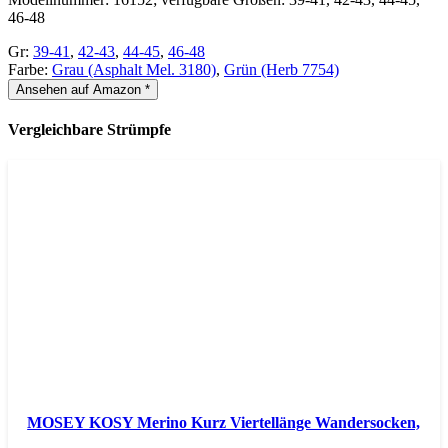
46-48
Gr:
39-41
,
42-43
,
44-45
,
46-48
Farbe:
Grau (Asphalt Mel. 3180)
,
Grün (Herb 7754)
Ansehen auf Amazon *
Vergleichbare Strümpfe
MOSEY KOSY Merino Kurz Viertellänge Wandersocken,