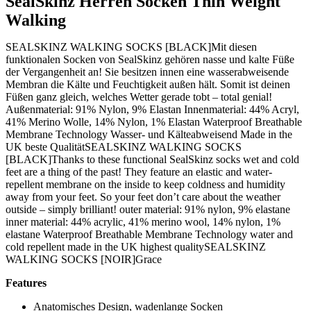
SealSkinz Herren Socken Thin Weight
Walking
SEALSKINZ WALKING SOCKS [BLACK]Mit diesen
funktionalen Socken von SealSkinz gehören nasse und kalte Füße
der Vergangenheit an! Sie besitzen innen eine wasserabweisende
Membran die Kälte und Feuchtigkeit außen hält. Somit ist deinen
Füßen ganz gleich, welches Wetter gerade tobt – total genial!
Außenmaterial: 91% Nylon, 9% Elastan Innenmaterial: 44% Acryl,
41% Merino Wolle, 14% Nylon, 1% Elastan Waterproof Breathable
Membrane Technology Wasser- und Kälteabweisend Made in the
UK beste QualitätSEALSKINZ WALKING SOCKS
[BLACK]Thanks to these functional SealSkinz socks wet and cold
feet are a thing of the past! They feature an elastic and water-
repellent membrane on the inside to keep coldness and humidity
away from your feet. So your feet don’t care about the weather
outside – simply brilliant! outer material: 91% nylon, 9% elastane
inner material: 44% acrylic, 41% merino wool, 14% nylon, 1%
elastane Waterproof Breathable Membrane Technology water and
cold repellent made in the UK highest qualitySEALSKINZ
WALKING SOCKS [NOIR]Grace
Features
Anatomisches Design, wadenlange Socken