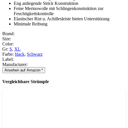
Eng anliegende Strick Konstruktion
Feine Merinowolle mit Schlingenkonstruktion zur
Feuchtigkeitskontrolle
Elastischer Rist u. Achillesleiste bieten Unterstützung
Minimale Reibung
Brand:
Size:
Color:
Gr:
S
,
XL
Farbe:
black
,
Schwarz
Label:
Manufacturer:
Ansehen auf Amazon *
Vergleichbare Strümpfe