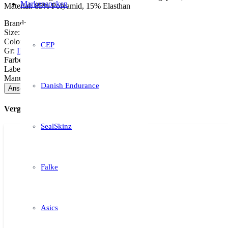
Markensocken
Material: 85% Polyamid, 15% Elasthan
Brand:
Size:
Color:
CEP
Gr:
II
,
III
,
IV
Farbe:
Neon – Green
Label:
Manufacturer:
Danish Endurance
Ansehen auf Amazon *
Vergleichbare Strümpfe
SealSkinz
Falke
Asics