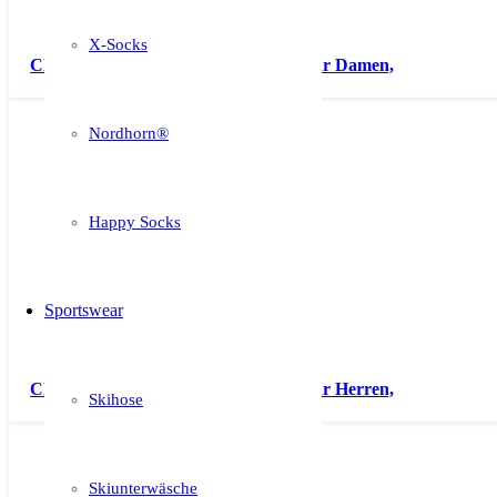
X-Socks
CEP – Laufsocken mit Kompression für Damen,
Nordhorn®
Happy Socks
Sportswear
CEP – Laufsocken mit Kompression für Herren,
Skihose
Skiunterwäsche