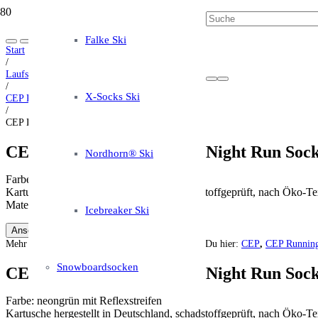
Falke Ski
Start
/
Laufsocken
/
X-Socks Ski
CEP Running
/
CEP Damen Strumpf Pro+ Night Run Socks
CEP Damen Strumpf Pro+ Night Run Soc
Nordhorn® Ski
Farbe: neongrün mit Reflexstreifen
Kartusche hergestellt in Deutschland, schadstoffgeprüft, nach Öko-Te
Material: 85% Polyamid, 15% Elasthan
Icebreaker Ski
Ansehen auf Amazon *
Mehr Informationen zu diesen Strümpfen findest Du hier:
CEP
,
CEP Runnin
Snowboardsocken
CEP Damen Strumpf Pro+ Night Run Soc
Farbe: neongrün mit Reflexstreifen
Kartusche hergestellt in Deutschland, schadstoffgeprüft, nach Öko-Te