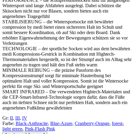
PERFORMANCE – die Kompressionssocken sind für ausgiebigen
Wintersport und lange Abfahrten ausgelegt. Dabei schützen die
Skisocken nicht nur vor Blasen, sondern bieten auch ein
angenehmes Tragegefühl
STABILISIERUNG – die Wintersportsocke mit bewährter
compression by medi bietet einen sichereren Halt im Schuh und
somit bessere Koordination, ob auf Ski oder dem Board. Dank
erhöhter Eigenwahrnehmung der Bewegungen schützen sie so vor
Verletzungen
TECHNOLOGIE – der sportliche Socken wird aus dem bewährten
medi Kompressions-Gestrick in Kombination mit Hightech-
Thermomaterialien hergestellt, so ist der Strumpf auch im Alltag sehr
angenehm zu tragen und hält den Fuß stehts warm
MINIMALE REIBUNG – die präzise Passform des
Kompressionsstrumpf sorgt für minimale Hautreibung bei
optimalem Halt und voller Kompression. Somit ist die Wintersocke
perfekt für enge Ski- und Wintersportschuhe geeignet
SMART INFRARED – Die verwendeten Hightech-Materialen und
die CEP-Smart-Infrared-Technologie sorgen dafür, dass die Füße
auch im tiefsten Schnee nicht nur perfekten Halt, sondern auch ein
angenehmes Fußklima gewährleisten
Gr:
II
,
III
,
IV
Farbe:
Black-Anthracite
,
Blue-Azure
,
Cranberry-Orange
,
forest-
light green
,
Pink-Flash Pink